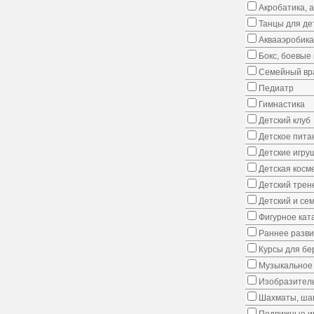
Акробатика, 
Танцы для де
Аквааэробика
Бокс, боевые 
Семейный вр
Педиатр
Гимнастика
Детский клуб
Детское пита
Детские игру
Детская косм
Детский трен
Детский и се
Фигурное кат
Раннее развит
Курсы для б
Музыкальное 
Изобразитель
Шахматы, шаш