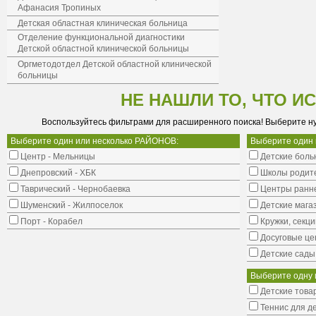
Афанасия Тропиных
Детская областная клиническая больница
Отделение функциональной диагностики
Детской областной клинической больницы
Оргметодотдел Детской областной клинической
больницы
НЕ НАШЛИ ТО, ЧТО И
Воспользуйтесь фильтрами для расширенного поиска! Выберите н
Выберите один или несколько РАЙОНОВ:
Выберите один
Центр - Мельницы
Детские боль
Днепровский - ХБК
Школы родит
Таврический - Чернобаевка
Центры ранне
Шуменский - Жилпоселок
Детские мага
Порт - Корабел
Кружки, секци
Досуговые це
Детские сады
Выберите одну 
Детские това
Теннис для д