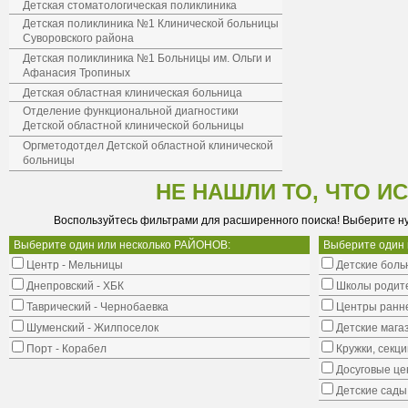
Детская стоматологическая поликлиника
Детская поликлиника №1 Клинической больницы
Суворовского района
Детская поликлиника №1 Больницы им. Ольги и
Афанасия Тропиных
Детская областная клиническая больница
Отделение функциональной диагностики
Детской областной клинической больницы
Оргметодотдел Детской областной клинической
больницы
НЕ НАШЛИ ТО, ЧТО И
Воспользуйтесь фильтрами для расширенного поиска! Выберите н
Выберите один или несколько РАЙОНОВ:
Выберите один
Центр - Мельницы
Детские боль
Днепровский - ХБК
Школы родит
Таврический - Чернобаевка
Центры ранне
Шуменский - Жилпоселок
Детские мага
Порт - Корабел
Кружки, секци
Досуговые це
Детские сады