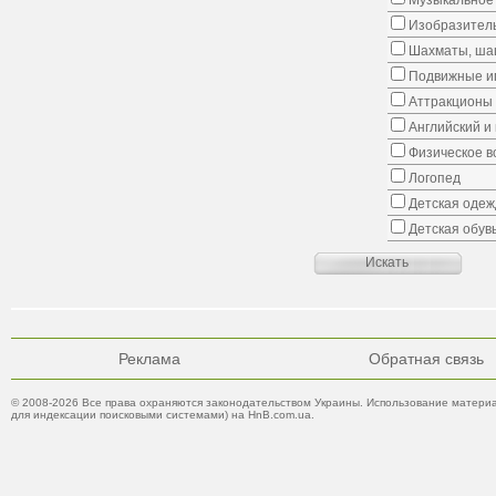
Музыкальное 
Изобразитель
Шахматы, шаш
Подвижные иг
Аттракционы
Английский и
Физическое в
Логопед
Детская одеж
Детская обув
Реклама
Обратная связь
© 2008-2026 Все права охраняются законодательством Украины. Использование материа
для индексации поисковыми системами) на HnB.com.ua.