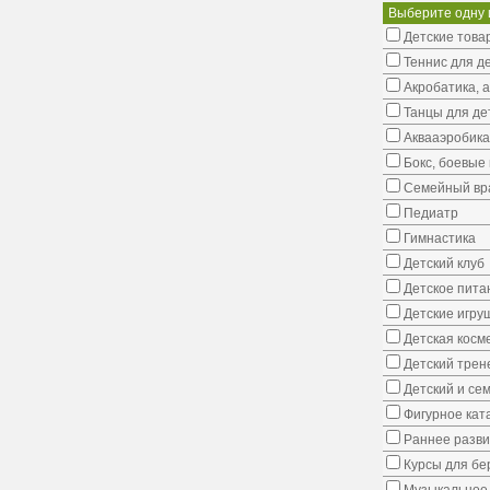
Выберите одну 
Детские това
Теннис для д
Акробатика, 
Танцы для де
Аквааэробика
Бокс, боевые 
Семейный вр
Педиатр
Гимнастика
Детский клуб
Детское пита
Детские игру
Детская косм
Детский трен
Детский и се
Фигурное кат
Раннее развит
Курсы для б