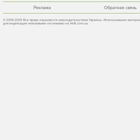
Реклама
Обратная связь
© 2008-2026 Все права охраняются законодательством Украины. Использование материа
для индексации поисковыми системами) на HnB.com.ua.