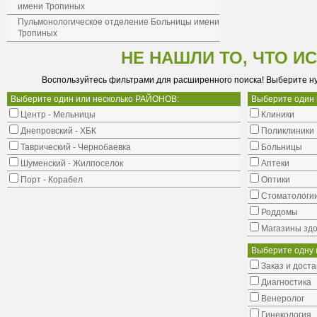
имени Тропиных
Пульмонологическое отделение Больницы имени
Тропиных
НЕ НАШЛИ ТО, ЧТО И
Воспользуйтесь фильтрами для расширенного поиска! Выберите н
Выберите один или несколько РАЙОНОВ:
Выберите один
Центр - Мельницы
Клиники
Днепровский - ХБК
Поликлиники
Таврический - Чернобаевка
Больницы
Шуменский - Жилпоселок
Аптеки
Порт - Корабел
Оптики
Стоматологи
Роддомы
Магазины здо
Выберите одну 
Заказ и доста
Диагностика
Венеролог
Гинекология