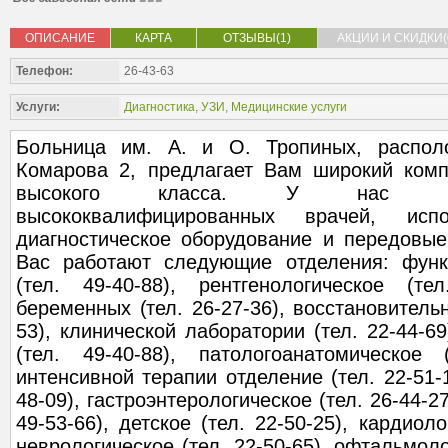
ОПИСАНИЕ
КАРТА
ОТЗЫВЫ(1)
АКЦИИ И СКИДКИ(
Телефон:
26-43-63
Услуги:
Диагностика
,
УЗИ
,
Медицинские услуги
Больница им. А. и О. Тропиных, распол
Комарова 2, предлагает Вам широкий комп
высокого класса. У нас раб
высококвалифицированных врачей, испо
диагностическое оборудование и передовые
Вас работают следующие отделения: функ
(тел. 49-40-88), рентгенологическое (тел
беременных (тел. 26-27-36), восстановительн
53), клинической лаборатории (тел. 22-44-6
(тел. 49-40-88), патологоанатомическое (
интенсивной терапии отделение (тел. 22-51-1
48-09), гастроэнтерологическое (тел. 26-44-27
49-53-66), детское (тел. 22-50-25), кардиоло
неврологическое (тел. 22-50-65), офтальмоло