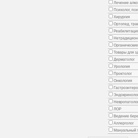
Лечение алко
Психолог, пс
Хирургия
Ортопед, тра
Реабилитаци
Нетрадицион
Органические
Товары для з
Дерматолог
Урология
Проктолог
Онкология
Гастроэнтеро
Эндокриноло
Невропатоло
ЛОР
Ведение бер
Аллерголог
Мануальный 