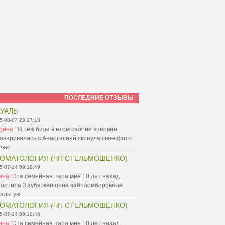
ПОСЛЕДНИЕ ОТЗЫВЫ
УАЛЬ
5-08-07 23:27:18
рина
:
Я теж била в етом салоне впервие
оваривалась с Анастасияй скинула свое фото
йчас
ОМАТОЛОГИЯ (ЧП СТЕЛЬМОШЕНКО)
5-07-14 09:18:49
ина
:
Эта семейная пара мне 10 лет назад
портила 3 зуба,женщина забпломбиррвала
налы уж
ОМАТОЛОГИЯ (ЧП СТЕЛЬМОШЕНКО)
5-07-14 09:18:48
ина
:
Эта семейная пара мне 10 лет назад