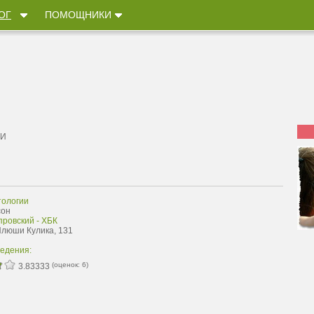
ОГ
ПОМОЩНИКИ
ИИ
ологии
сон
провский - ХБК
 Илюши Кулика, 131
ведения:
(оценок:
6
)
3.83333