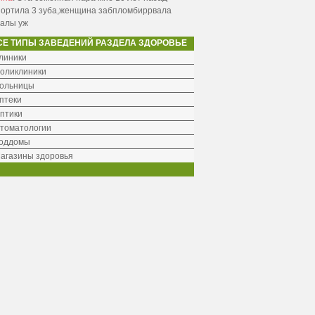
портила 3 зуба,женщина забпломбиррвала
налы уж
СЕ ТИПЫ ЗАВЕДЕНИЙ РАЗДЕЛА ЗДОРОВЬЕ
линики
оликлиники
ольницы
птеки
птики
томатологии
оддомы
агазины здоровья