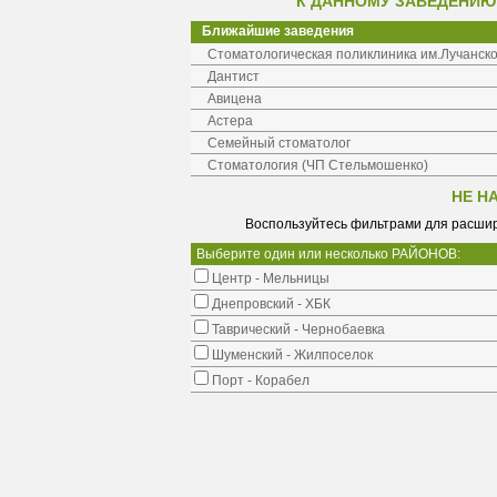
К ДАННОМУ ЗАВЕДЕНИЮ
Ближайшие заведения
Стоматологическая поликлиника им.Лучанско
Дантист
Авицена
Астера
Семейный стоматолог
Стоматология (ЧП Стельмошенко)
НЕ Н
Воспользуйтесь фильтрами для расшир
Выберите один или несколько РАЙОНОВ:
Центр - Мельницы
Днепровский - ХБК
Таврический - Чернобаевка
Шуменский - Жилпоселок
Порт - Корабел