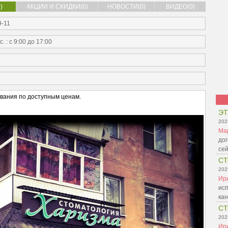
)
АКЦИИ И СКИДКИ(0)
НОВОСТИ(0)
ВИДЕО(0)
9-11
вс. : с 9:00 до 17:00
вания по доступным ценам.
ЭТ
202
Ма
дог
се
СТ
202
Ир
ис
ка
СТ
202
Ир