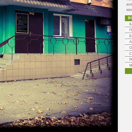
ис
ка
В
К
П
Б
А
О
С
Р
М