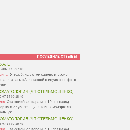
ПОСЛЕДНИЕ ОТЗЫВЫ
УАЛЬ
5-08-07 23:27:18
рина
:
Я теж била в етом салоне впервие
оваривалась с Анастасияй скинула свое фото
йчас
ОМАТОЛОГИЯ (ЧП СТЕЛЬМОШЕНКО)
5-07-14 09:18:49
ина
:
Эта семейная пара мне 10 лет назад
портила 3 зуба,женщина забпломбиррвала
налы уж
ОМАТОЛОГИЯ (ЧП СТЕЛЬМОШЕНКО)
5-07-14 09:18:48
ина
:
Эта семейная пара мне 10 лет назад