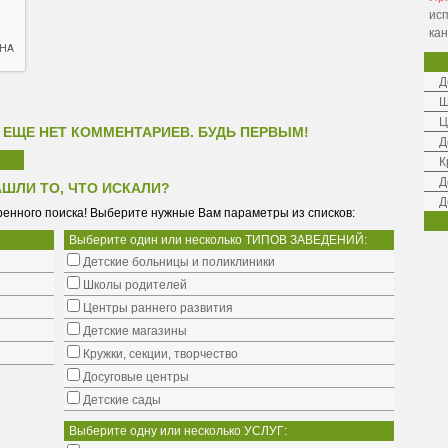
ис
ка
Д
Ш
Ц
 ЕЩЕ НЕТ КОММЕНТАРИЕВ. БУДЬ ПЕРВЫМ!
Д
К
Д
АШЛИ ТО, ЧТО ИСКАЛИ?
Д
енного поиска! Выберите нужные Вам параметры из списков:
Выберите один или несколько ТИПОВ ЗАВЕДЕНИЙ:
Детские больницы и поликлиники
Школы родителей
Центры раннего развития
Детские магазины
Кружки, секции, творчество
Досуговые центры
Детские сады
Выберите одну или несколько УСЛУГ: