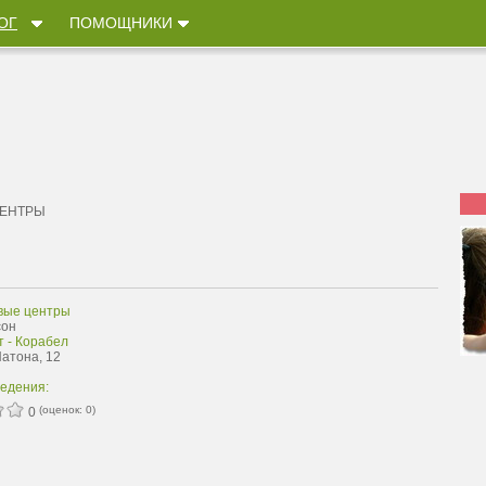
ОГ
ПОМОЩНИКИ
ЦЕНТРЫ
вые центры
сон
т - Корабел
Патона, 12
ведения:
(оценок:
0
)
0