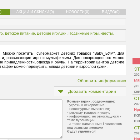
)
АКЦИИ И СКИДКИ(0)
НОВОСТИ(0)
ВИДЕО(0)
уб
,
Детское питание
,
Детские игрушки
,
Подвижные игры, квесты
,
 Можно посетить супермаркет детских товаров "Baby_БУМ", Для
ниги, развивающие игры и мультфильмы. Для новорожденного можно
е принадлежности, одежда и обувь. На территории центра детские
 кафе» можно перекусить. Блюда детской и взрослой кухни.
ЭТ
202
Обновить информацию
Ма
дог
Добавить комментарий
се
СТ
Комментарии, содержащие:
202
- угрозы и оскорбления;
- нецензурные выражения;
Ир
- рекламу товаров и услуг;
ис
- информацию, не относящуюся к
теме публикации;
ка
- а также написанные 1 человеком
СТ
под разными именами
будут удаляться!
202
Ир