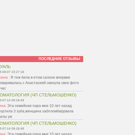
ПОСЛЕДНИЕ ОТЗЫВЫ
УАЛЬ
5-08-07 23:27:18
рина
:
Я теж била в етом салоне впервие
оваривалась с Анастасияй скинула свое фото
йчас
ОМАТОЛОГИЯ (ЧП СТЕЛЬМОШЕНКО)
5-07-14 09:18:49
ина
:
Эта семейная пара мне 10 лет назад
портила 3 зуба,женщина забпломбиррвала
налы уж
ОМАТОЛОГИЯ (ЧП СТЕЛЬМОШЕНКО)
5-07-14 09:18:48
ина
:
Эта семейная пара мне 10 лет назад