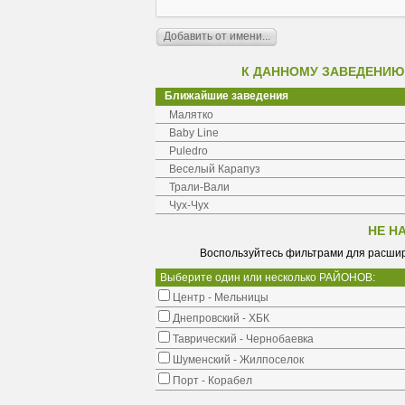
К ДАННОМУ ЗАВЕДЕНИЮ
Ближайшие заведения
Малятко
Baby Line
Puledro
Веселый Карапуз
Трали-Вали
Чух-Чух
НЕ Н
Воспользуйтесь фильтрами для расшир
Выберите один или несколько РАЙОНОВ:
Центр - Мельницы
Днепровский - ХБК
Таврический - Чернобаевка
Шуменский - Жилпоселок
Порт - Корабел