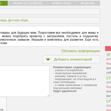
)
АКЦИИ И СКИДКИ(0)
НОВОСТИ(0)
ВИДЕО(0)
дежда
,
Детская обувь
 товары для будущих мам. Подготовим все необходимое для мамы и
можно подобрать кроватку с матрасиком, постель и подушечку.
омолочные закваски. Игрушки и комплексы для развития. Еще есть
голки.
Обновить информацию
ЭТ
Добавить комментарий
202
Ма
Комментарии, содержащие:
дог
- угрозы и оскорбления;
се
- нецензурные выражения;
- рекламу товаров и услуг;
СТ
- информацию, не относящуюся к
теме публикации;
202
- а также написанные 1 человеком
Ир
под разными именами
будут удаляться!
ис
ка
СТ
202
Ир