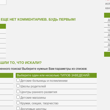
ис
ка
 ЕЩЕ НЕТ КОММЕНТАРИЕВ. БУДЬ ПЕРВЫМ!
Д
Ш
Ц
Д
К
Д
Д
АШЛИ ТО, ЧТО ИСКАЛИ?
енного поиска! Выберите нужные Вам параметры из списков:
Выберите один или несколько ТИПОВ ЗАВЕДЕНИЙ:
Детские больницы и поликлиники
Школы родителей
Центры раннего развития
Детские магазины
Кружки, секции, творчество
Досуговые центры