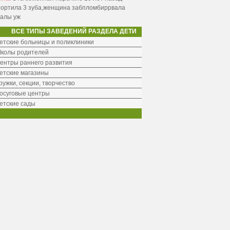
портила 3 зуба,женщина забпломбиррвала
налы уж
ВСЕ ТИПЫ ЗАВЕДЕНИЙ РАЗДЕЛА ДЕТИ
етские больницы и поликлиники
колы родителей
ентры раннего развития
етские магазины
ружки, секции, творчество
осуговые центры
етские сады