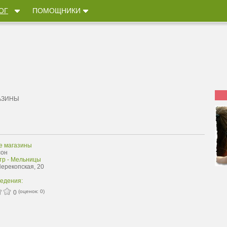
ОГ
ПОМОЩНИКИ
АЗИНЫ
е магазины
сон
тр - Мельницы
Перекопская, 20
ведения:
(оценок:
0
)
0