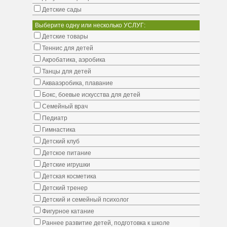
Детские сады
Выберите одну или несколько УСЛУГ:
Детские товары
Теннис для детей
Акробатика, аэробика
Танцы для детей
Аквааэробика, плавание
Бокс, боевые искусства для детей
Семейный врач
Педиатр
Гимнастика
Детский клуб
Детское питание
Детские игрушки
Детская косметика
Детский тренер
Детский и семейный психолог
Фигурное катание
Раннее развитие детей, подготовка к школе