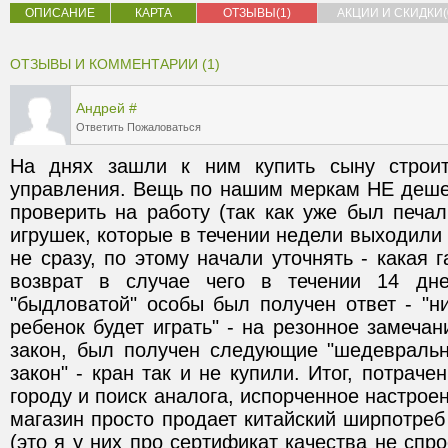
ОПИСАНИЕ
КАРТА
ОТЗЫВЫ(1)
АКЦИИ И СКИДКИ(
ОТЗЫВЫ И КОММЕНТАРИИ (1)
Андрей
#
Ответить
Пожаловаться
На днях зашли к ним купить сыну строит
управления. Вещь по нашим меркам НЕ дешев
проверить на работу (так как уже был печал
игрушек, которые в течении недели выходили и
не сразу, по этому начали уточнять - какая г
возврат в случае чего в течении 14 дне
"быдловатой" особы был получен ответ - "ни
ребенок будет играть" - на резонное замечани
закон, был получен следующие "шедевральны
закон" - кран так и не купили. Итог, потраче
городу и поиск аналога, испорченное настроени
магазин просто продает китайский ширпотреб 
(это я у них про сертификат качества не спр